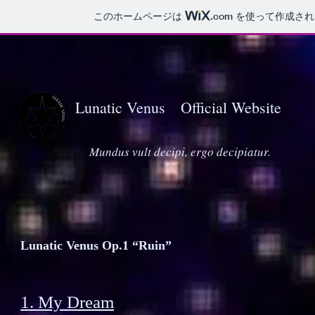
このホームページは
.com
を使って作成され
Lunatic Venus Official Website
​Mundus vult decipi, ergo decipiatur.
Lunatic Venus Op.1 “Ruin”
1. My Dream