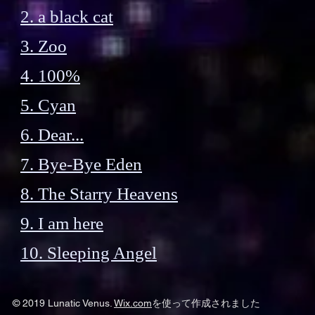
2. a black cat
3. Zoo
4. 100%
5. Cyan
6. Dear...
7. Bye-Bye Eden
8. The Starry Heavens
9. I am here
10. Sleeping Angel
© 2019 Lunatic Venus.
Wix.com
を使って作成されました